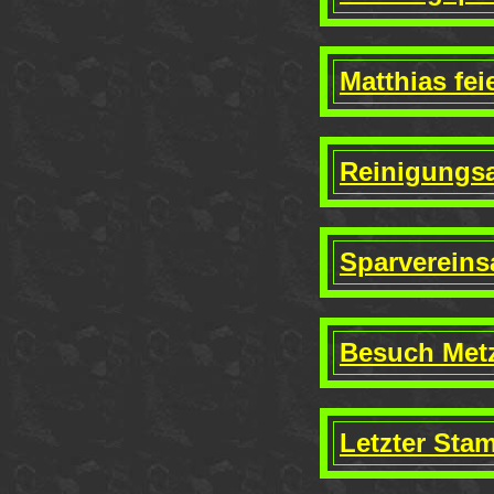
Matthias fei
Reinigungsa
Sparvereins
Besuch Metz
Letzter Sta